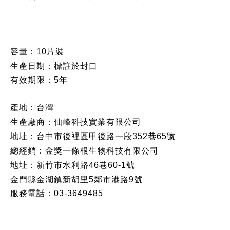
容量：10片裝
生產日期：
標註於封口
有效期限：5年
產地：台灣
生產廠商：
仙峰科技實業有限公司
地址：
台中市後裡區甲後路一段352巷65號
總經銷
：
金獎一條根生物科技有限公司
地址
：
新竹市水利路46巷60-1號
金門縣金湖鎮新胡里5鄰市港路9號
服務電話：03-3649485