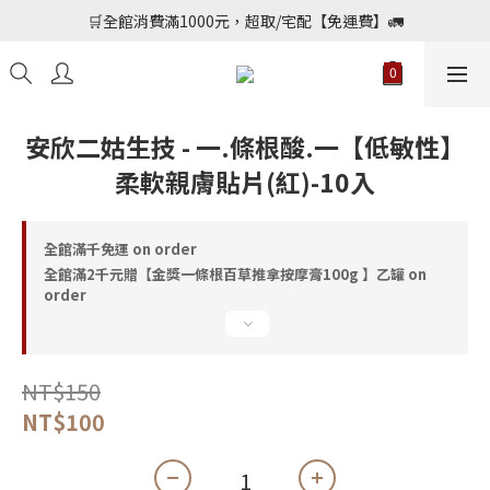
📢加入會員送購物金$150，勾選優惠通知不定期會員專屬好康
🛒全館消費滿1000元，超取/宅配【免運費】🚛
📢加入會員送購物金$150，勾選優惠通知不定期會員專屬好康
安欣二姑生技 - 一.條根酸.一【低敏性】
柔軟親膚貼片(紅)-10入
全館滿千免運 on order
全館滿2千元贈【金獎一條根百草推拿按摩膏100g 】乙罐 on
order
NT$150
NT$100