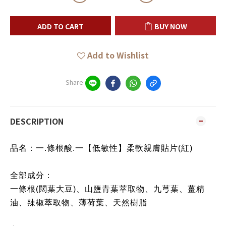
ADD TO CART
BUY NOW
Add to Wishlist
Share
DESCRIPTION
品名：
一.條根酸.一【低敏性】柔軟親膚貼片(紅)
全部成分：
一條根(闊葉大豆)、山鹽青葉萃取物、九芎葉、薑精
油、辣椒萃取物、薄荷葉、天然樹脂