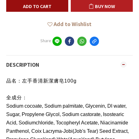
ADD TO CART
BUY NOW
Add to Wishlist
Share
DESCRIPTION
品名：左手香清新潔膚皂100g
全成分：
Sodium cocoate, Sodium palmitate, Glycenin, DI water,
Sugar, Propylene Glycol, Sodium castorate, Isostearic
Acid, Sodiumchloride, Tocopheryl Acetate, Niacinamide
Panthenol, Coix Lacryma-Jobi(Job's Tear) Seed Extract,