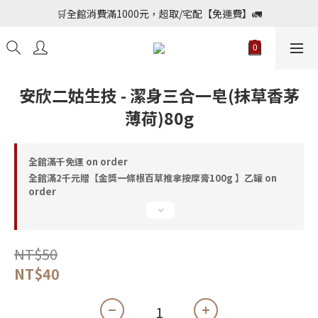
📢加入會員送購物金$150，勾選優惠通知不定期會員專屬好康
🛒全館消費滿1000元，超取/宅配【免運費】🚛
📢加入會員送購物金$150，勾選優惠通知不定期會員專屬好康
安欣二姑生技 - 潔身三合一皂(抹草香茅
薄荷)80g
全館滿千免運 on order
全館滿2千元贈【金獎一條根百草推拿按摩膏100g 】乙罐 on
order
NT$50
NT$40