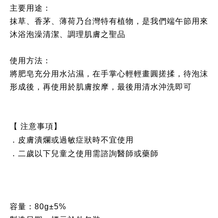
主要用途：
抹草、香茅、薄荷乃台灣特有植物，是我們端午節用來
沐浴泡澡清潔、調理肌膚之聖品
使用方法：
將肥皂充分用水沾濕，在手掌心輕輕畫圓搓揉，待泡沫
形成後，再使用於肌膚按摩，最後用清水沖洗即可
【 注意事項】
．皮膚潰爛或過敏症狀時不宜使用
．二歲以下兒童之使用需諮詢醫師或藥師
容量：
80g±5%