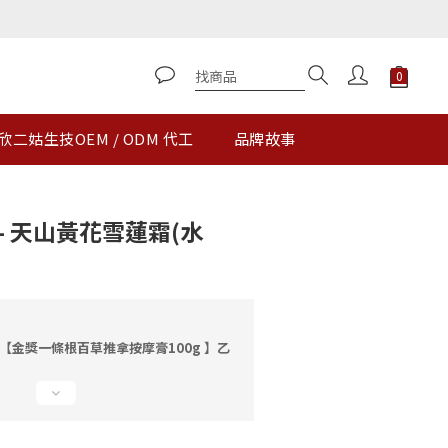
立即購買
欣二姑生技OEM / ODM 代工
品牌故事
- 天山黃花雪蓮霜(水
【金獎一條根百草推拿按摩膏100g 】乙