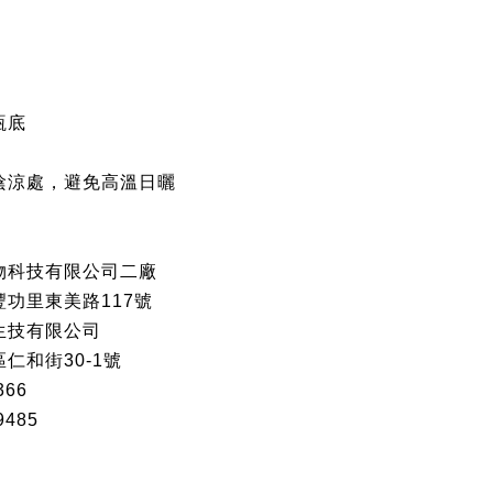
瓶底
陰涼處，避免高溫日曬
物科技有限公司二廠
功里東美路117號
生技有限公司
仁和街30-1號
366
485