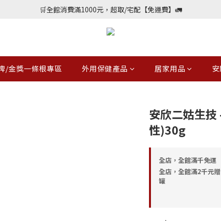
📢加入會員送購物金$150，勾選優惠通知不定期會員專屬好康
🛒全館消費滿1000元，超取/宅配【免運費】🚛
📢加入會員送購物金$150，勾選優惠通知不定期會員專屬好康
牌/金獎一條根專區
外用保健產品
居家用品
安
安欣二姑生技 
性)30g
全店，全館滿千免運
全店，全館滿2千元贈
罐