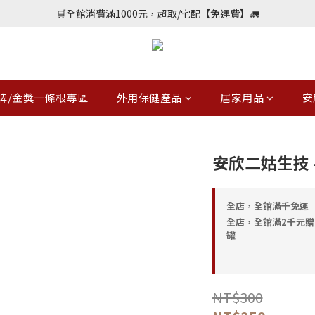
📢加入會員送購物金$150，勾選優惠通知不定期會員專屬好康
🛒全館消費滿1000元，超取/宅配【免運費】🚛
📢加入會員送購物金$150，勾選優惠通知不定期會員專屬好康
牌/金獎一條根專區
外用保健產品
居家用品
安
安欣二姑生技 -
全店，全館滿千免運
全店，全館滿2千元贈
罐
NT$300