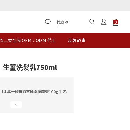
立即購買
欣二姑生技OEM / ODM 代工
品牌故事
 生薑洗髮乳750ml
【金獎一條根百草推拿按摩膏100g 】乙