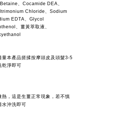
l Betaine、Cocamide DEA、
ltrimonium Chloride、Sodium
odium EDTA、Glycol
Panthenol、薑黃萃取液、
yethanol
量本產品搓揉按摩頭皮及頭髮3-5
洗乾淨即可
微熱，這是生薑正常現象，若不慎
清水沖洗即可