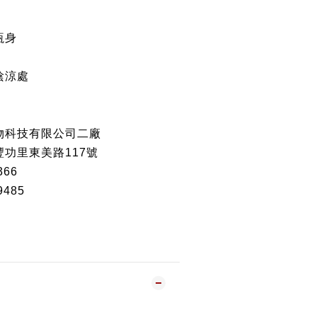
瓶身
陰涼處
物科技有限公司二廠
功里東美路117號
366
485