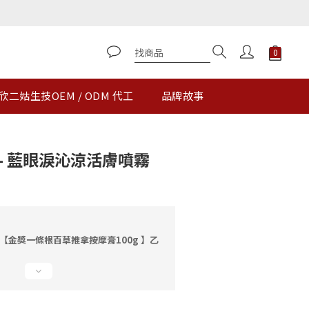
立即購買
欣二姑生技OEM / ODM 代工
品牌故事
- 藍眼淚沁涼活膚噴霧
【金獎一條根百草推拿按摩膏100g 】乙