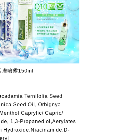
膚噴霧150ml
acadamia Ternifolia Seed
nica Seed Oil, Orbignya
Menthol,Caprylic/ Capric/
ide, 1,3-Propanediol,Aerylates
 Hydroxide,Niacinamide,D-
eryl