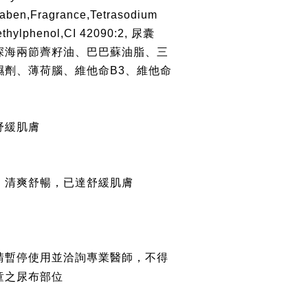
raben,Fragrance,Tetrasodium
thylphenol,CI 42090:2, 尿囊
深海兩節薺籽油、巴巴蘇油脂、三
濕劑、薄荷腦、維他命B3、維他命
舒緩肌膚
，清爽舒暢，已達舒緩肌膚
請暫停使用並洽詢專業醫師，不得
童之尿布部位