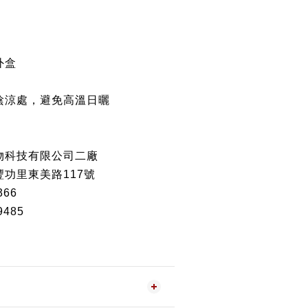
外盒
陰涼處，避免高溫日曬
物科技有限公司二廠
功里東美路117號
366
485