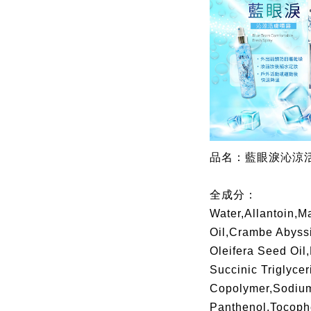
品名：藍眼淚沁涼活
全成分：
Water,Allantoin,M
Oil,Crambe Abyssi
Oleifera Seed Oil,
Succinic Triglycer
Copolymer,Sodium
Panthenol,Tocoph