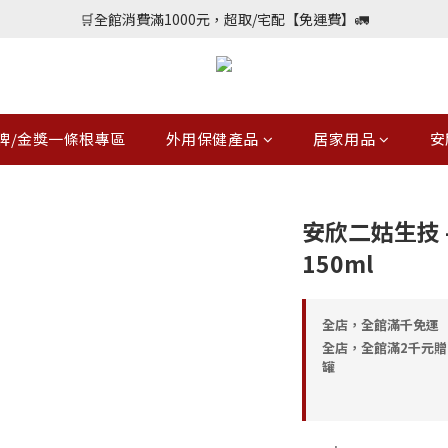
📢加入會員送購物金$150，勾選優惠通知不定期會員專屬好康
🛒全館消費滿1000元，超取/宅配【免運費】🚛
📢加入會員送購物金$150，勾選優惠通知不定期會員專屬好康
牌/金獎一條根專區
外用保健產品
居家用品
安
安欣二姑生技 
150ml
全店，全館滿千免運
全店，全館滿2千元贈
罐