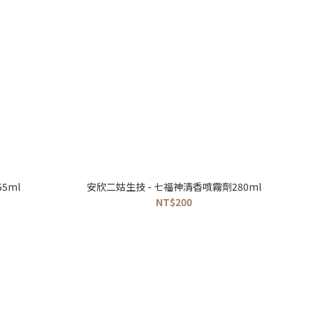
油55ml
安欣二姑生技 - 七福神清香噴霧劑280ml
NT$200