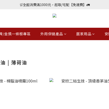
📢加入會員送購物金$150，勾選優惠通知不定期會員專屬好康
🛒全館消費滿1000元，超取/宅配【免運費】🚛
📢加入會員送購物金$150，勾選優惠通知不定期會員專屬好康
牌/金獎一條根專區
外用保健產品
居家用品
安
油 | 薄荷油