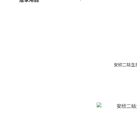
安欣二姑生技