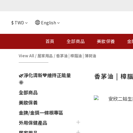
$
TWD
English
首頁
全部商品
美妝保養
金
View All
/
居家用品
/
香茅油 | 樟腦油 | 薄荷油
🌿淨化清新💚維持正能量
香茅油 | 樟腦
🌞
全部商品
美妝保養
金牌/金獎一條根專區
外用保健產品
居家用品